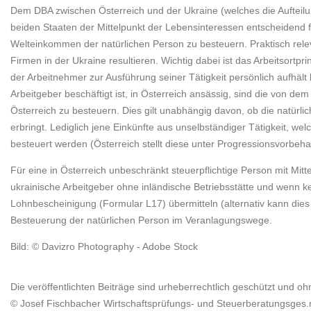
Dem DBA zwischen Österreich und der Ukraine (welches die Aufteilun
beiden Staaten der Mittelpunkt der Lebensinteressen entscheidend fü
Welteinkommen der natürlichen Person zu besteuern. Praktisch relev
Firmen in der Ukraine resultieren. Wichtig dabei ist das Arbeitsort
der Arbeitnehmer zur Ausführung seiner Tätigkeit persönlich aufhält
Arbeitgeber beschäftigt ist, in Österreich ansässig, sind die von de
Österreich zu besteuern. Dies gilt unabhängig davon, ob die natürlic
erbringt. Lediglich jene Einkünfte aus unselbständiger Tätigkeit, wel
besteuert werden (Österreich stellt diese unter Progressionsvorbehalt
Für eine in Österreich unbeschränkt steuerpflichtige Person mit Mitt
ukrainische Arbeitgeber ohne inländische Betriebsstätte und wenn 
Lohnbescheinigung (Formular L17) übermitteln (alternativ kann die
Besteuerung der natürlichen Person im Veranlagungswege.
Bild: © Davizro Photography - Adobe Stock
Die veröffentlichten Beiträge sind urheberrechtlich geschützt und o
© Josef Fischbacher Wirtschaftsprüfungs- und Steuerberatungsges.m