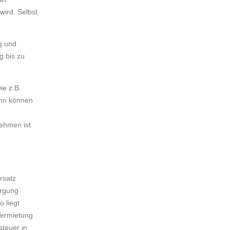
wird. Selbst
ng und
g bis zu
ie z.B.
ann können
ehmen ist
rsatz
orgung
 liegt
Vermietung
teuer in