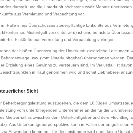
ndes darstellt und die Unterkunft höchstens zwölf Monate überlassen 
Einkünfte aus Vermietung und Verpachtung vor.
gen im Falle eines Überschusses steuerpflichtige Einkünfte aus Vermietu
rktkonformes Mietentgelt verzichtet wird) ist eine befristete Überlassun
eiterhin Einkünfte aus Vermietung und Verpachtung vorliegen.
 neben der bloßen Überlassung der Unterkunft zusätzliche Leistungen w
er Behördenwege usw. (vom Unterkunftgeber) übernommen werden. D
er Erzielung eines Gewinns zu versteuern sind. Im Verlustfall ist davon
esichtspunkten in Kauf genommen wird und somit Liebhaberei anzun
teuerlicher Sicht
 einer Beherbergungsleistung auszugehen, die dem 10 %igen Umsatzsteue
ngsleistung vom unterbringenden Unternehmer an die für die Grundvers
lles Mietverhältnis zwischen dem Unterkunftgeber und dem Flüchtling, so
. Aus Unterkunftgeberperspektive kann in Fällen der entgeltlichen 
) zur Anwendung kommen - für die Leistungen wird dann keine Umsatzs