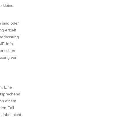
e kleine
n sind oder
g erzielt
Überlassung
MF-Info
erischen
assung von
n. Eine
ntsprechend
Von einem
den Fall
 dabei nicht