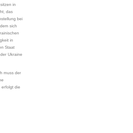
sitzen in
ht, das
stellung bei
 dem sich
krainischen
keit in
en Staat
n der Ukraine
ich muss der
ne
erfolgt die