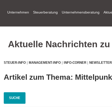
Zum
Inhalt
Unternehmen
Steuerberatung
Unternehmensberatung
Aktue
springen
Aktuelle Nachrichten z
|
|
|
STEUER-INFO
MANAGEMENT-INFO
INFO-CORNER
NEWSLETTER
Artikel zum Thema: Mittelpun
SUCHE