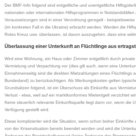
Der BMF-Info folgend sind entgeltliche und unentgeltliche Hilfsg
nationalen oder internationalen Hilfsprogrammen in Notstandsfällen
Voraussetzungen sind in einer Verordnung geregelt - beispielswei
(im konkreten Fall in die Ukraine) erbracht werden. Werden die Hil
Rotes Kreuz usw. überlassen, ist davon auszugehen, dass eine wid
Überlassung einer Unterkunft an Flüchtlinge aus ertragst
Wird eine Wohnung, ein Haus oder Zimmer entgeltlich durch private 
Vermietung und Verpachtung vor (dies gilt auch, wenn eine Unterkunft
Einnahmenseitig sind die direkten Mietzahlungen eines Flüchtlings s
Bundesland) zu berücksichtigen. Als Werbungskosten gelten typisch
Grundsätzen folgend, ist ein Überschuss als Einkünfte aus Vermiet
Verlust - etwa, weil auf ein marktkonformes Mietentgelt verzichtet wir
Keine steuerlich relevante Einkunftsquelle liegt dann vor, wenn die 
Verfügung gestellt wird.
Etwas komplizierter wird die Situation, wenn schon bisher Einkünfte
von der Krisensituation bereits beendet worden und wird die Unterkun
Änderung der Bewirtschaftungsart (keine Änderung des Prognosezei