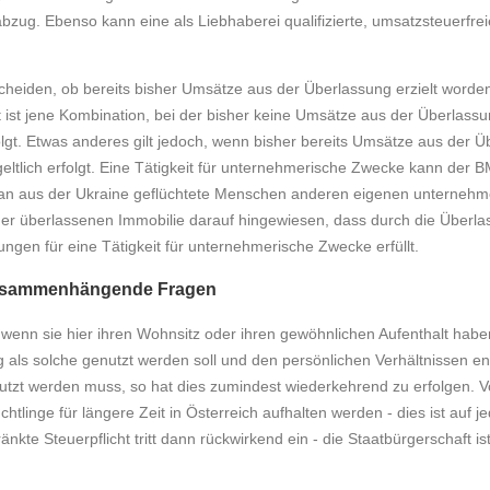
bzug. Ebenso kann eine als Liebhaberei qualifizierte, umsatzsteuerfrei
rscheiden, ob bereits bisher Umsätze aus der Überlassung erzielt worde
 ist jene Kombination, bei der bisher keine Umsätze aus der Überlassun
olgt. Etwas anderes gilt jedoch, wenn bisher bereits Umsätze aus der 
eltlich erfolgt. Eine Tätigkeit für unternehmerische Zwecke kann der B
g an aus der Ukraine geflüchtete Menschen anderen eigenen unternehm
der überlassenen Immobilie darauf hingewiesen, dass durch die Überl
ungen für eine Tätigkeit für unternehmerische Zwecke erfüllt.
t zusammenhängende Fragen
, wenn sie hier ihren Wohnsitz oder ihren gewöhnlichen Aufenthalt habe
ig als solche genutzt werden soll und den persönlichen Verhältnissen e
utzt werden muss, so hat dies zumindest wiederkehrend zu erfolgen. 
tlinge für längere Zeit in Österreich aufhalten werden - dies ist auf je
e Steuerpflicht tritt dann rückwirkend ein - die Staatbürgerschaft ist