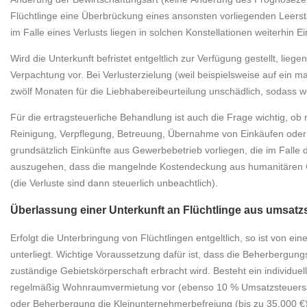
Flüchtlinge eine Überbrückung eines ansonsten vorliegenden Leersta
im Falle eines Verlusts liegen in solchen Konstellationen weiterhin 
Wird die Unterkunft befristet entgeltlich zur Verfügung gestellt, lie
Verpachtung vor. Bei Verlusterzielung (weil beispielsweise auf ein ma
zwölf Monaten für die Liebhabereibeurteilung unschädlich, sodass w
Für die ertragsteuerliche Behandlung ist auch die Frage wichtig, ob
Reinigung, Verpflegung, Betreuung, Übernahme von Einkäufen od
grundsätzlich Einkünfte aus Gewerbebetrieb vorliegen, die im Falle d
auszugehen, dass die mangelnde Kostendeckung aus humanitären G
(die Verluste sind dann steuerlich unbeachtlich).
Überlassung einer Unterkunft an Flüchtlinge aus umsatzs
Erfolgt die Unterbringung von Flüchtlingen entgeltlich, so ist von
unterliegt. Wichtige Voraussetzung dafür ist, dass die Beherbergu
zuständige Gebietskörperschaft erbracht wird. Besteht ein individue
regelmäßig Wohnraumvermietung vor (ebenso 10 % Umsatzsteuersatz)
oder Beherbergung die Kleinunternehmerbefreiung (bis zu 35.000 €