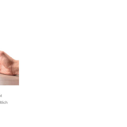
ht
tlich