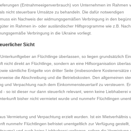
üterlieferungen (Entnahmeeigenverbrauch) von Unternehmen im Rahmen 
 als nicht steuerbare Umsätze zu behandeln. Die dafür notwendigen
se muss ein Nachweis der widmungsgemäßen Verbringung in den begüns
fsgüter im Rahmen in- oder ausländischer Hilfsprogramme wie z.B. Nach
mungsgemäße Verbringung in die Ukraine vorliegt.
euerlicher Sicht
Unterkunftgeber an Flüchtlinge überlassen, so liegen grundsätzlich Ei
 nicht direkt an Flüchtlinge, sondern an eine Hilfsorganisation überlas
owie sämtliche Entgelte von dritter Seite (insbesondere Kostenersätze 
erweise die Abschreibung und die Betriebskosten. Den allgemeinen ste
ung und Verpachtung nach dem Einkommensteuertarif zu versteuern. Erg
d - so ist dieser nur dann steuerlich relevant, wenn keine Liebhaberei vo
Unterkunft bisher nicht vermietet wurde und nunmehr Flüchtlingen unentg
 aus Vermietung und Verpachtung erzielt wurden. Ist ein Mietverhältnis
ft nunmehr Flüchtlingen befristet unentgeltlich zur Verfügung gestellt,
traums) und auch keine Liebhaberei vorliegen, sofern die Vermietung 