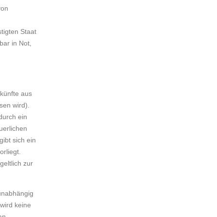
von
tigten Staat
bar in Not,
nkünfte aus
sen wird).
durch ein
uerlichen
ibt sich ein
rliegt.
eltlich zur
 unabhängig
 wird keine
an