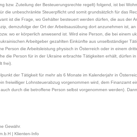
g bzw. Zuteilung der Besteuerungsrechte regelt) folgend, ist bei Wohn
r die unbeschränkte Steuerpflicht und somit grundsätzlich für das Rec
ant ist die Frage, wo Gehälter besteuert werden dürfen, die aus der An
prinzip, demzufolge der Ort der Arbeitsausübung dort anzunehmen ist, an
 bzw. wo er körperlich anwesend ist. Wird eine Person, die bei einem u
m ukrainischen Arbeitgeber gezahlten Einkünfte aus unselbständiger Tätig
he Person die Arbeitsleistung physisch in Österreich oder in einem dritt
che die Person für in der Ukraine erbrachte Tätigkeiten erhält, dürfen i
 frei).
elpunkt der Tätigkeit für mehr als 6 Monate im Kalenderjahr in Österre
kein freiwilliger Lohnsteuerabzug vorgenommen wird, dem Finanzamt ei
s auch durch die betroffene Person selbst vorgenommen werden). Dann 
hne Gewähr.
.b.H | Klienten-Info