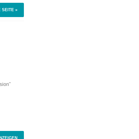
 SEITE »
sion"
NZEIGEN