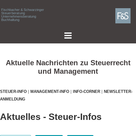
Zum
Fischbacher & Schwarzinger
Inhalt
Steuerberatung
Unternehmensberatung
springen
Buchhaltung
Aktuelle Nachrichten zu Steuerrecht
und Management
|
|
|
STEUER-INFO
MANAGEMENT-INFO
INFO-CORNER
NEWSLETTER-
ANMELDUNG
Aktuelles - Steuer-Infos